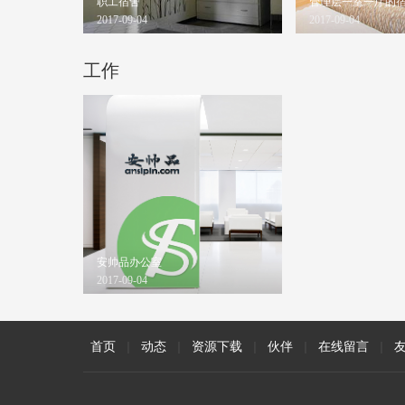
职工宿舍
管理层一室一厅的
2017-09-04
2017-09-04
工作
安帅品办公室
2017-09-04
首页
|
动态
|
资源下载
|
伙伴
|
在线留言
|